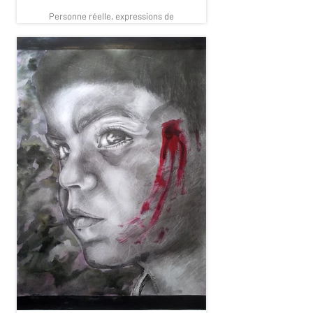
Personne réelle, expressions de
guerre
Il exprime les différentes situations
que vivent les gens pendant la
période des guerres.
Parlez de cette chose effrayante aux
yeux des vieux et des jeunes, des
femmes et des hommes.
Certaines de ces images ont été
prises par l'artiste à partir du monde
réel de personnes qui ont vécu la
guerre et la peur, et ces cas ont été
capturés aux mêmes moments de
peur. Et certaines de ces
personnalités sont de véritables
martyrs que l’artiste connaît sur le
terrain. En plus de quelques images
qui ne sont pas tirées de la réalité,
mais qui expriment la même
situation.
VENDU