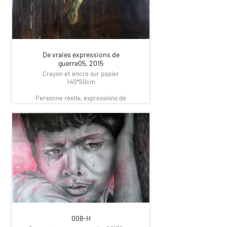
De vraies expressions de
guerre05, 2015
Crayon et encre sur papier
140*50cm
Personne réelle, expressions de
guerre
Il exprime les différentes situations
que vivent les gens pendant la
période des guerres.
Parlez de cette chose effrayante aux
yeux des vieux et des jeunes, des
femmes et des hommes.
Certaines de ces images ont été
prises par l'artiste à partir du monde
réel de personnes qui ont vécu la
guerre et la peur, et ces cas ont été
capturés aux mêmes moments de
peur. Et certaines de ces
personnalités sont de véritables
008-H
martyrs que l’artiste connaît sur le